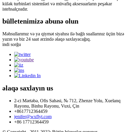
külək turbinləri sistemləri və müvafiq aksesuarların peşəkar
istehsalçısıdır.
bülletenimizə abunə olun
Məhsullarımız və ya qiymət siyahısı ilə bağlı suallarınız üçün bizə
yazın və biz 24 saat ərzində əlaqə saxlayacağıq.
indi sorğu
əlaqə saxlayın
us
2-ci Mərtəbə, Ofis Sahəsi, № 712, Zhenze Yolu, Xuelanq
Rayonu, Binhu Rayonu, Vuxi, Çin
+8617712364459
jenifer@wxflyt.com
+86 17712364459
© Copyright - 2011-2022: Bütün hüquqlar qorunur.