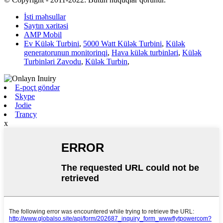
İsti məhsullar
Saytın xəritəsi
AMP Mobil
Ev Külək Turbini
,
5000 Watt Külək Turbini
,
Külək
generatorunun monitorinqi
,
Hava külək turbinləri
,
Külək
Turbinləri Zavodu
,
Külək Turbin
,
E-poçt göndər
Skype
Jodie
Trancy
x