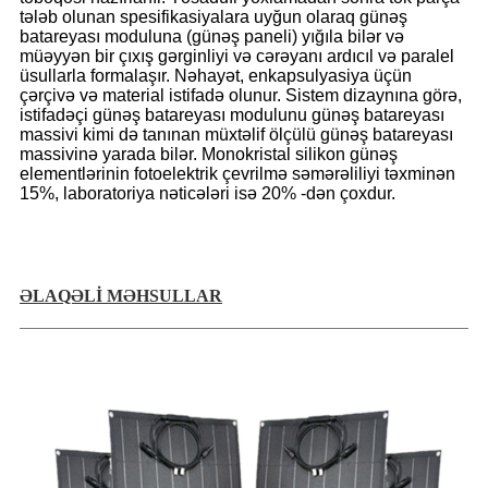
tələb olunan spesifikasiyalara uyğun olaraq günəş
batareyası moduluna (günəş paneli) yığıla bilər və
müəyyən bir çıxış gərginliyi və cərəyanı ardıcıl və paralel
üsullarla formalaşır. Nəhayət, enkapsulyasiya üçün
çərçivə və material istifadə olunur. Sistem dizaynına görə,
istifadəçi günəş batareyası modulunu günəş batareyası
massivi kimi də tanınan müxtəlif ölçülü günəş batareyası
massivinə yarada bilər. Monokristal silikon günəş
elementlərinin fotoelektrik çevrilmə səmərəliliyi təxminən
15%, laboratoriya nəticələri isə 20% -dən çoxdur.
ƏLAQƏLİ MƏHSULLAR