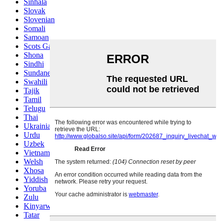
Sinhala
Slovak
Slovenian
Somali
Samoan
Scots Gaelic
Shona
Sindhi
Sundanese
Swahili
Tajik
Tamil
Telugu
Thai
Ukrainian
Urdu
Uzbek
Vietnamese
Welsh
Xhosa
Yiddish
Yoruba
Zulu
Kinyarwanda
Tatar