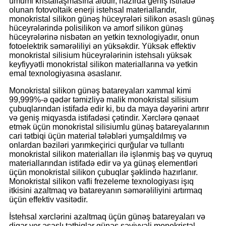
ümumi kristallaşmasına aiddir, hazırda geniş istifadə
olunan fotovoltaik enerji istehsal materiallarıdır,
monokristal silikon günəş hüceyrələri silikon əsaslı günəş
hüceyrələrində polisilikon və amorf silikon günəş
hüceyrələrinə nisbətən ən yetkin texnologiyadır, onun
fotoelektrik səmərəliliyi ən yüksəkdir. Yüksək effektiv
monokristal silisium hüceyrələrinin istehsalı yüksək
keyfiyyətli monokristal silikon materiallarına və yetkin
emal texnologiyasına əsaslanır.
Monokristal silikon günəş batareyaları xammal kimi
99,999%-ə qədər təmizliyə malik monokristal silisium
çubuqlarından istifadə edir ki, bu da maya dəyərini artırır
və geniş miqyasda istifadəsi çətindir. Xərclərə qənaət
etmək üçün monokristal silisiumlu günəş batareyalarının
cari tətbiqi üçün material tələbləri yumşaldılmış və
onlardan bəziləri yarımkeçirici qurğular və tullantı
monokristal silikon materialları ilə işlənmiş baş və quyruq
materiallarından istifadə edir və ya günəş elementləri
üçün monokristal silikon çubuqlar şəklində hazırlanır.
Monokristal silikon vafli frezeleme texnologiyası işıq
itkisini azaltmaq və batareyanın səmərəliliyini artırmaq
üçün effektiv vasitədir.
İstehsal xərclərini azaltmaq üçün günəş batareyaları və
digər yer əsaslı tətbiqlər günəş səviyyəli monokristal