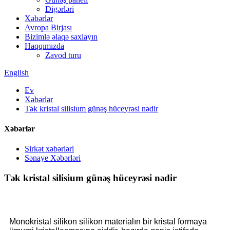
Digərləri
Xəbərlər
Avropa Birjası
Bizimlə əlaqə saxlayın
Haqqımızda
Zavod turu
English
Ev
Xəbərlər
Tək kristal silisium günəş hüceyrəsi nədir
Xəbərlər
Şirkət xəbərləri
Sənaye Xəbərləri
Tək kristal silisium günəş hüceyrəsi nədir
Monokristal silikon silikon materialın bir kristal formaya