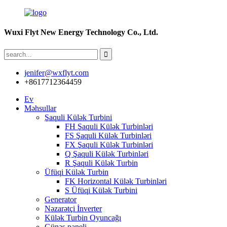
Wuxi Flyt New Energy Technology Co., Ltd.
jenifer@wxflyt.com
+8617712364459
Ev
Məhsullar
Şaquli Külək Turbini
FH Şaquli Külək Turbinləri
FS Şaquli Külək Turbinləri
FX Şaquli Külək Turbinləri
Q Şaquli Külək Turbinləri
R Şaquli Külək Turbin
Üfüqi Külək Turbin
FK Horizontal Külək Turbinləri
S Üfüqi Külək Turbini
Generator
Nəzarətçi İnverter
Külək Turbin Oyuncağı
Günəş paneli