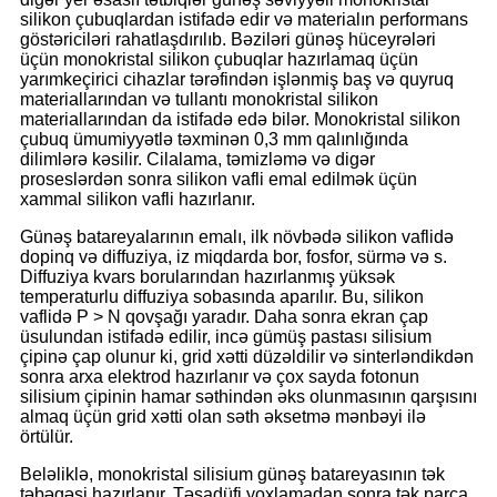
silikon çubuqlardan istifadə edir və materialın performans
göstəriciləri rahatlaşdırılıb. Bəziləri günəş hüceyrələri
üçün monokristal silikon çubuqlar hazırlamaq üçün
yarımkeçirici cihazlar tərəfindən işlənmiş baş və quyruq
materiallarından və tullantı monokristal silikon
materiallarından da istifadə edə bilər. Monokristal silikon
çubuq ümumiyyətlə təxminən 0,3 mm qalınlığında
dilimlərə kəsilir. Cilalama, təmizləmə və digər
proseslərdən sonra silikon vafli emal edilmək üçün
xammal silikon vafli hazırlanır.
Günəş batareyalarının emalı, ilk növbədə silikon vaflidə
dopinq və diffuziya, iz miqdarda bor, fosfor, sürmə və s.
Diffuziya kvars borularından hazırlanmış yüksək
temperaturlu diffuziya sobasında aparılır. Bu, silikon
vaflidə P > N qovşağı yaradır. Daha sonra ekran çap
üsulundan istifadə edilir, incə gümüş pastası silisium
çipinə çap olunur ki, grid xətti düzəldilir və sinterləndikdən
sonra arxa elektrod hazırlanır və çox sayda fotonun
silisium çipinin hamar səthindən əks olunmasının qarşısını
almaq üçün grid xətti olan səth əksetmə mənbəyi ilə
örtülür.
Beləliklə, monokristal silisium günəş batareyasının tək
təbəqəsi hazırlanır. Təsadüfi yoxlamadan sonra tək parça