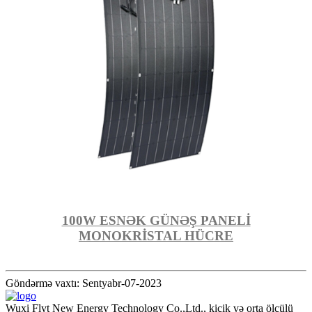
100W ESNƏK GÜNƏŞ PANELİ
MONOKRİSTAL HÜCRE
Göndərmə vaxtı: Sentyabr-07-2023
Wuxi Flyt New Energy Technology Co.,Ltd., kiçik və orta ölçülü