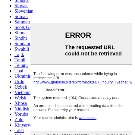
Sinhala
Slovak
Slovenian
Somali
Samoan
Scots Gaelic
Shona
Sindhi
Sundanese
Swahili
Tajik
Tamil
Telugu
Thai
Ukrainian
Urdu
Uzbek
Vietnamese
Welsh
Xhosa
Yiddish
Yoruba
Zulu
Kinyarwanda
Tatar