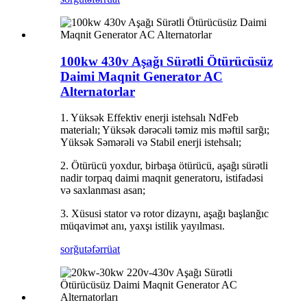
100kw 430v Aşağı Sürətli Ötürücüsüz
Daimi Maqnit Generator AC
Alternatorlar
1. Yüksək Effektiv enerji istehsalı NdFeb
materialı; Yüksək dərəcəli təmiz mis məftil sarğı;
Yüksək Səmərəli və Stabil enerji istehsalı;
2. Ötürücü yoxdur, birbaşa ötürücü, aşağı sürətli
nadir torpaq daimi maqnit generatoru, istifadəsi
və saxlanması asan;
3. Xüsusi stator və rotor dizaynı, aşağı başlanğıc
müqavimət anı, yaxşı istilik yayılması.
sorğu
təfərrüat