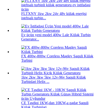
FLTXNY 1kw 2kw 24v 48v külək enerjisi
istehsalı turbin...
Ev üçün yeni model 400w Lale Külək Turbin
Generator...
FX 400w-800w Coreless Maglev Şaquli Külək
Turbini
1kw 2kw 3kw 5kw 12v-96v Şaquli Külək
Turbinləri Helix ...
CE Təsdiqi 1KW-dan 10KW-a qədər Şaquli
Külək Turbinləri...