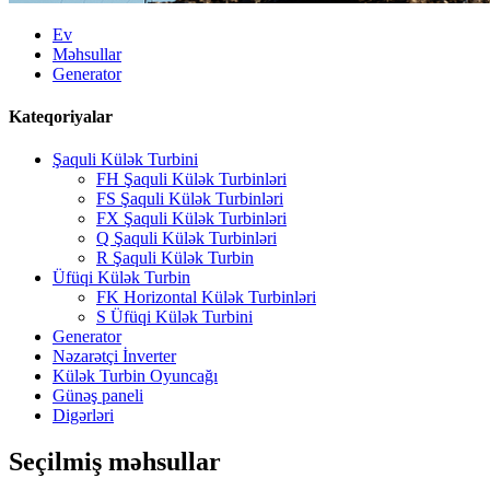
Ev
Məhsullar
Generator
Kateqoriyalar
Şaquli Külək Turbini
FH Şaquli Külək Turbinləri
FS Şaquli Külək Turbinləri
FX Şaquli Külək Turbinləri
Q Şaquli Külək Turbinləri
R Şaquli Külək Turbin
Üfüqi Külək Turbin
FK Horizontal Külək Turbinləri
S Üfüqi Külək Turbini
Generator
Nəzarətçi İnverter
Külək Turbin Oyuncağı
Günəş paneli
Digərləri
Seçilmiş məhsullar