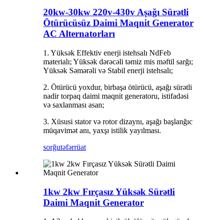
20kw-30kw 220v-430v Aşağı Sürətli
Ötürücüsüz Daimi Maqnit Generator
AC Alternatorları
1. Yüksək Effektiv enerji istehsalı NdFeb
materialı; Yüksək dərəcəli təmiz mis məftil sarğı;
Yüksək Səmərəli və Stabil enerji istehsalı;
2. Ötürücü yoxdur, birbaşa ötürücü, aşağı sürətli
nadir torpaq daimi maqnit generatoru, istifadəsi
və saxlanması asan;
3. Xüsusi stator və rotor dizaynı, aşağı başlanğıc
müqavimət anı, yaxşı istilik yayılması.
sorğu
təfərrüat
1kw 2kw Fırçasız Yüksək Sürətli
Daimi Maqnit Generator