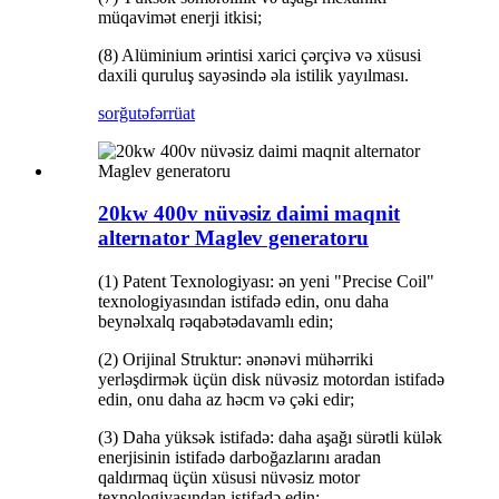
müqavimət enerji itkisi;
(8) Alüminium ərintisi xarici çərçivə və xüsusi
daxili quruluş sayəsində əla istilik yayılması.
sorğu
təfərrüat
20kw 400v nüvəsiz daimi maqnit
alternator Maglev generatoru
(1) Patent Texnologiyası: ən yeni "Precise Coil"
texnologiyasından istifadə edin, onu daha
beynəlxalq rəqabətədavamlı edin;
(2) Orijinal Struktur: ənənəvi mühərriki
yerləşdirmək üçün disk nüvəsiz motordan istifadə
edin, onu daha az həcm və çəki edir;
(3) Daha yüksək istifadə: daha aşağı sürətli külək
enerjisinin istifadə darboğazlarını aradan
qaldırmaq üçün xüsusi nüvəsiz motor
texnologiyasından istifadə edin;