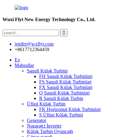
Wuxi Flyt New Energy Technology Co., Ltd.
jenifer@wxflyt.com
+8617712364459
Ev
Məhsullar
Şaquli Külək Turbini
FH Şaquli Külək Turbinləri
FS Şaquli Külək Turbinləri
FX Şaquli Külək Turbinləri
Q Şaquli Külək Turbinləri
R Şaquli Külək Turbin
Üfüqi Külək Turbin
FK Horizontal Külək Turbinləri
S Üfüqi Külək Turbini
Generator
Nəzarətçi İnverter
Külək Turbin Oyuncağı
Günəş paneli