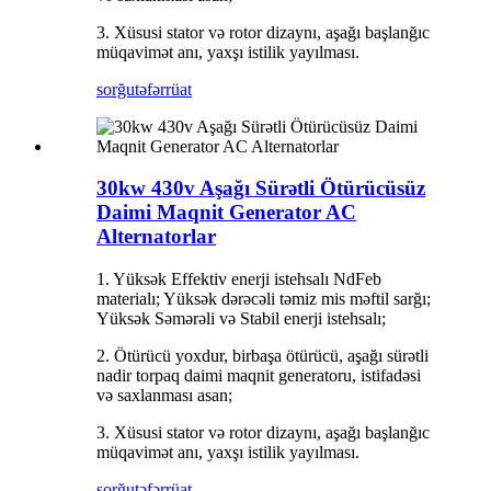
3. Xüsusi stator və rotor dizaynı, aşağı başlanğıc
müqavimət anı, yaxşı istilik yayılması.
sorğu
təfərrüat
30kw 430v Aşağı Sürətli Ötürücüsüz
Daimi Maqnit Generator AC
Alternatorlar
1. Yüksək Effektiv enerji istehsalı NdFeb
materialı; Yüksək dərəcəli təmiz mis məftil sarğı;
Yüksək Səmərəli və Stabil enerji istehsalı;
2. Ötürücü yoxdur, birbaşa ötürücü, aşağı sürətli
nadir torpaq daimi maqnit generatoru, istifadəsi
və saxlanması asan;
3. Xüsusi stator və rotor dizaynı, aşağı başlanğıc
müqavimət anı, yaxşı istilik yayılması.
sorğu
təfərrüat