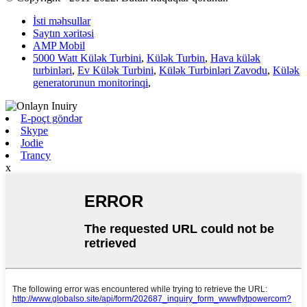
İsti məhsullar
Saytın xəritəsi
AMP Mobil
5000 Watt Külək Turbini
,
Külək Turbin
,
Hava külək
turbinləri
,
Ev Külək Turbini
,
Külək Turbinləri Zavodu
,
Külək
generatorunun monitorinqi
,
E-poçt göndər
Skype
Jodie
Trancy
x