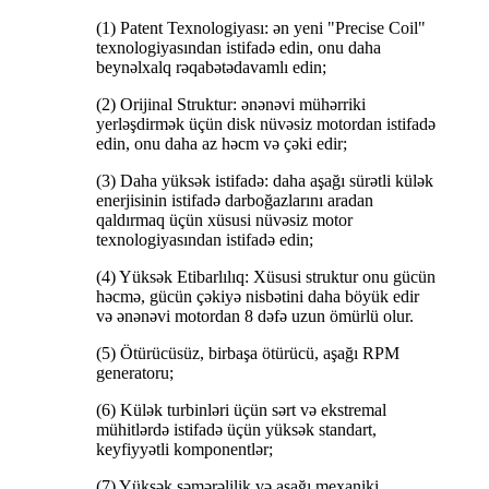
(1) Patent Texnologiyası: ən yeni "Precise Coil"
texnologiyasından istifadə edin, onu daha
beynəlxalq rəqabətədavamlı edin;
(2) Orijinal Struktur: ənənəvi mühərriki
yerləşdirmək üçün disk nüvəsiz motordan istifadə
edin, onu daha az həcm və çəki edir;
(3) Daha yüksək istifadə: daha aşağı sürətli külək
enerjisinin istifadə darboğazlarını aradan
qaldırmaq üçün xüsusi nüvəsiz motor
texnologiyasından istifadə edin;
(4) Yüksək Etibarlılıq: Xüsusi struktur onu gücün
həcmə, gücün çəkiyə nisbətini daha böyük edir
və ənənəvi motordan 8 dəfə uzun ömürlü olur.
(5) Ötürücüsüz, birbaşa ötürücü, aşağı RPM
generatoru;
(6) Külək turbinləri üçün sərt və ekstremal
mühitlərdə istifadə üçün yüksək standart,
keyfiyyətli komponentlər;
(7) Yüksək səmərəlilik və aşağı mexaniki