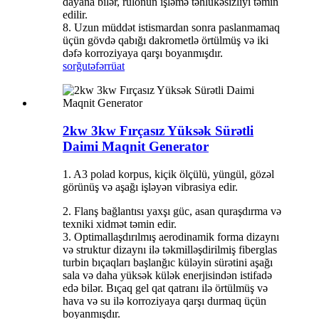
dayana bilər, rulonun işləmə təhlükəsizliyi təmin
edilir.
8. Uzun müddət istismardan sonra paslanmamaq
üçün gövdə qabığı dakrometlə örtülmüş və iki
dəfə korroziyaya qarşı boyanmışdır.
sorğu
təfərrüat
2kw 3kw Fırçasız Yüksək Sürətli
Daimi Maqnit Generator
1. A3 polad korpus, kiçik ölçülü, yüngül, gözəl
görünüş və aşağı işləyən vibrasiya edir.
2. Flanş bağlantısı yaxşı güc, asan quraşdırma və
texniki xidmət təmin edir.
3. Optimallaşdırılmış aerodinamik forma dizaynı
və struktur dizaynı ilə təkmilləşdirilmiş fiberglas
turbin bıçaqları başlanğıc küləyin sürətini aşağı
sala və daha yüksək külək enerjisindən istifadə
edə bilər. Bıçaq gel qat qatranı ilə örtülmüş və
hava və su ilə korroziyaya qarşı durmaq üçün
boyanmışdır.