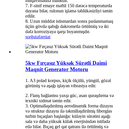
müqavimətinə malikdir.
7. F-sinif emaye məftil 150 dərəcə temperaturda
dayana bilər, rulonun işləmə təhlükəsizliyi təmin
edilir.
8. Uzun müddət istismardan sonra paslanmamaq
üçün gövdə qabığı dakrometlə örtülmüş və iki
dəfə korroziyaya qarşı boyanmışdır.
sorğu
təfərrüat
5kw Fırçasız Yüksək Sürətli Daimi
Maqnit Generator Motoru
1. A3 polad korpus, kiçik ölçülü, yüngül, gözəl
görünüş və aşağı işləyən vibrasiya edir.
2. Flanş bağlantısı yaxşı güc, asan quraşdırma və
texniki xidmət təmin edir.
3. Optimallaşdırılmış aerodinamik forma dizaynı
və struktur dizaynı ilə təkmilləşdirilmiş fiberglas
turbin bıçaqları başlanğıc küləyin sürətini aşağı
sala və daha yüksək külək enerjisindən istifadə
edə bilər. Bıçaq gel qat qatranı ilə örtülmüş və