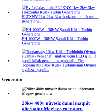
FLTXNY 1kw 2kw 3kw horizontal külək turbin
generatoru...
FH 1000W – 30KW Şaquli Külək Turbin
Generatoru
Topdansatış 10kw Külək Turbinlərinin Qiymət
siyahısı - şaquli...
Generator
20kw 400v nüvəsiz daimi maqnit
alternator Maglev generatoru