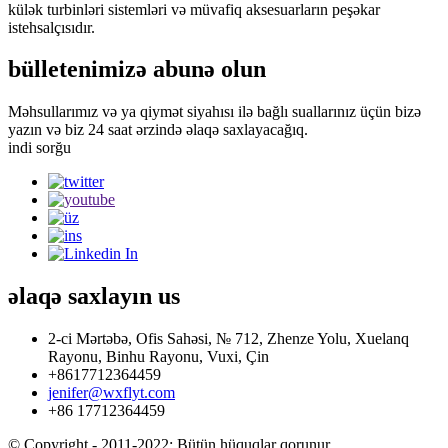
külək turbinləri sistemləri və müvafiq aksesuarların peşəkar
istehsalçısıdır.
bülletenimizə abunə olun
Məhsullarımız və ya qiymət siyahısı ilə bağlı suallarınız üçün bizə
yazın və biz 24 saat ərzində əlaqə saxlayacağıq.
indi sorğu
əlaqə saxlayın
us
2-ci Mərtəbə, Ofis Sahəsi, № 712, Zhenze Yolu, Xuelanq
Rayonu, Binhu Rayonu, Vuxi, Çin
+8617712364459
jenifer@wxflyt.com
+86 17712364459
© Copyright - 2011-2022: Bütün hüquqlar qorunur.