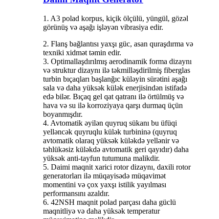
1. A3 polad korpus, kiçik ölçülü, yüngül, gözəl
görünüş və aşağı işləyən vibrasiya edir.
2. Flanş bağlantısı yaxşı güc, asan quraşdırma və
texniki xidmət təmin edir.
3. Optimallaşdırılmış aerodinamik forma dizaynı
və struktur dizaynı ilə təkmilləşdirilmiş fiberglas
turbin bıçaqları başlanğıc küləyin sürətini aşağı
sala və daha yüksək külək enerjisindən istifadə
edə bilər. Bıçaq gel qat qatranı ilə örtülmüş və
hava və su ilə korroziyaya qarşı durmaq üçün
boyanmışdır.
4. Avtomatik əyilən quyruq sükanı bu üfüqi
yelləncək quyruqlu külək turbininə (quyruq
avtomatik olaraq yüksək küləkdə yellənir və
təhlükəsiz küləkdə avtomatik geri qayıdır) daha
yüksək anti-tayfun tutumuna malikdir.
5. Daimi maqnit xarici rotor dizaynı, daxili rotor
generatorları ilə müqayisədə müqavimət
momentini və çox yaxşı istilik yayılması
performansını azaldır.
6. 42NSH maqnit polad parçası daha güclü
maqnitliyə və daha yüksək temperatur