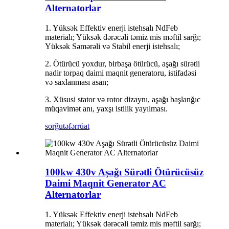
Alternatorlar
1. Yüksək Effektiv enerji istehsalı NdFeb
materialı; Yüksək dərəcəli təmiz mis məftil sarğı;
Yüksək Səmərəli və Stabil enerji istehsalı;
2. Ötürücü yoxdur, birbaşa ötürücü, aşağı sürətli
nadir torpaq daimi maqnit generatoru, istifadəsi
və saxlanması asan;
3. Xüsusi stator və rotor dizaynı, aşağı başlanğıc
müqavimət anı, yaxşı istilik yayılması.
sorğu
təfərrüat
100kw 430v Aşağı Sürətli Ötürücüsüz
Daimi Maqnit Generator AC
Alternatorlar
1. Yüksək Effektiv enerji istehsalı NdFeb
materialı; Yüksək dərəcəli təmiz mis məftil sarğı;