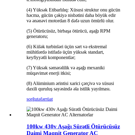
(4) Yüksək Etibarlılıq: Xüsusi struktur onu gücün
həcmə, gücün çəkiyə nisbətini daha böyük edir
və ənənəvi motordan 8 dəfə uzun ömürlü olur.
(5) Ötürücüsüz, birbaşa ötürücü, aşağı RPM
generatoru;
(6) Külək turbinləri üçün sərt və ekstremal
mühitlərdə istifadə üçün yüksək standart,
keyfiyyətli komponentlər;
(7) Yüksək səmərəlilik və aşağı mexaniki
müqavimət enerji itkisi;
(8) Alüminium ərintisi xarici çərçivə və xüsusi
daxili quruluş sayəsində əla istilik yayılması.
sorğu
təfərrüat
100kw 430v Aşağı Sürətli Ötürücüsüz
Daimi Maqnit Generator AC