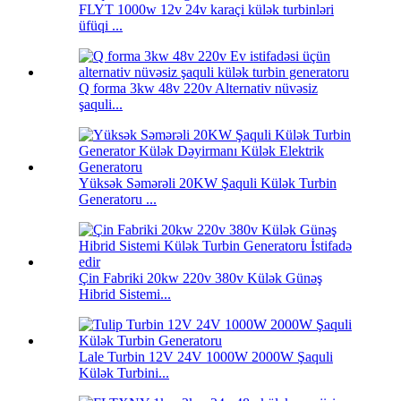
FLYT 1000w 12v 24v karaçi külək turbinləri
üfüqi ...
Q forma 3kw 48v 220v Alternativ nüvəsiz
şaquli...
Yüksək Səmərəli 20KW Şaquli Külək Turbin
Generatoru ...
Çin Fabriki 20kw 220v 380v Külək Günəş
Hibrid Sistemi...
Lale Turbin 12V 24V 1000W 2000W Şaquli
Külək Turbini...