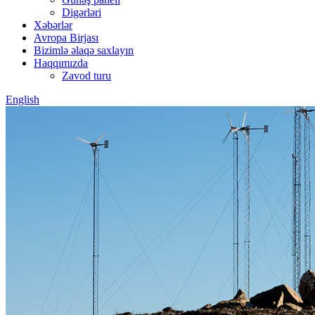
Digərləri
Xəbərlər
Avropa Birjası
Bizimlə əlaqə saxlayın
Haqqımızda
Zavod turu
English