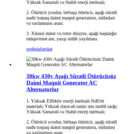
Yüksək Səmərəli və Stabil enerji istehsalı;
2. Ötürücü yoxdur, birbaşa ötürücü, aşağı sürətli
nadir torpaq daimi maqnit generatoru, istifadəsi
və saxlanması asan;
3. Xüsusi stator və rotor dizaynı, aşağı başlanğıc
müqavimət anı, yaxşı istilik yayılması.
sorğu
təfərrüat
30kw 430v Aşağı Sürətli Ötürücüsüz
Daimi Maqnit Generator AC
Alternatorlar
1. Yüksək Effektiv enerji istehsalı NdFeb
materialı; Yüksək dərəcəli təmiz mis məftil sarğı;
Yüksək Səmərəli və Stabil enerji istehsalı;
2. Ötürücü yoxdur, birbaşa ötürücü, aşağı sürətli
nadir torpaq daimi maqnit generatoru, istifadəsi
və saxlanması asan;