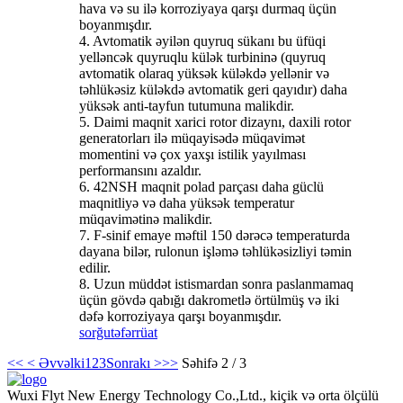
hava və su ilə korroziyaya qarşı durmaq üçün
boyanmışdır.
4. Avtomatik əyilən quyruq sükanı bu üfüqi
yelləncək quyruqlu külək turbininə (quyruq
avtomatik olaraq yüksək küləkdə yellənir və
təhlükəsiz küləkdə avtomatik geri qayıdır) daha
yüksək anti-tayfun tutumuna malikdir.
5. Daimi maqnit xarici rotor dizaynı, daxili rotor
generatorları ilə müqayisədə müqavimət
momentini və çox yaxşı istilik yayılması
performansını azaldır.
6. 42NSH maqnit polad parçası daha güclü
maqnitliyə və daha yüksək temperatur
müqavimətinə malikdir.
7. F-sinif emaye məftil 150 dərəcə temperaturda
dayana bilər, rulonun işləmə təhlükəsizliyi təmin
edilir.
8. Uzun müddət istismardan sonra paslanmamaq
üçün gövdə qabığı dakrometlə örtülmüş və iki
dəfə korroziyaya qarşı boyanmışdır.
sorğu
təfərrüat
<<
< Əvvəlki
1
2
3
Sonrakı >
>>
Səhifə 2 / 3
Wuxi Flyt New Energy Technology Co.,Ltd., kiçik və orta ölçülü