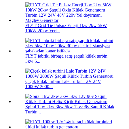
FLYT Grid Tie Pulsuz Enerji 1kw 2kw 5kW
10kW 20kw Vert...
FLYT fabriki birbaşa satış şaquli külək turbin
3kw 5...
Çiçək külək turbini Lale Turbin 12V 24V
1000W 2000...
Spiral 1kw 2kw 3kw 5kw 12v-96v Şaquli Külək
Turbin...