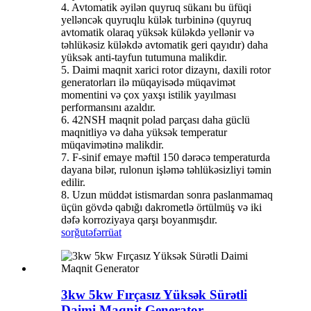
4. Avtomatik əyilən quyruq sükanı bu üfüqi
yelləncək quyruqlu külək turbininə (quyruq
avtomatik olaraq yüksək küləkdə yellənir və
təhlükəsiz küləkdə avtomatik geri qayıdır) daha
yüksək anti-tayfun tutumuna malikdir.
5. Daimi maqnit xarici rotor dizaynı, daxili rotor
generatorları ilə müqayisədə müqavimət
momentini və çox yaxşı istilik yayılması
performansını azaldır.
6. 42NSH maqnit polad parçası daha güclü
maqnitliyə və daha yüksək temperatur
müqavimətinə malikdir.
7. F-sinif emaye məftil 150 dərəcə temperaturda
dayana bilər, rulonun işləmə təhlükəsizliyi təmin
edilir.
8. Uzun müddət istismardan sonra paslanmamaq
üçün gövdə qabığı dakrometlə örtülmüş və iki
dəfə korroziyaya qarşı boyanmışdır.
sorğu
təfərrüat
3kw 5kw Fırçasız Yüksək Sürətli
Daimi Maqnit Generator